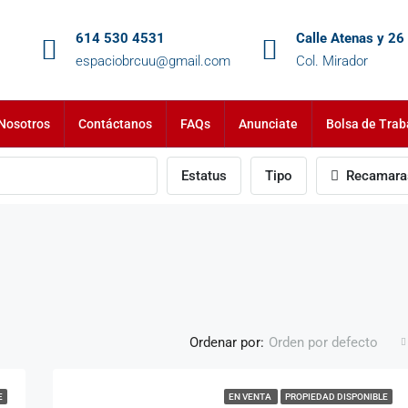
614 530 4531
Calle Atenas y 26
espaciobrcuu@gmail.com
Col. Mirador
Nosotros
Contáctanos
FAQs
Anunciate
Bolsa de Trab
Estatus
Tipo
Recamara
Ordenar por:
Orden por defecto
E
EN VENTA
PROPIEDAD DISPONIBLE