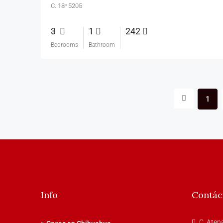
C. 18ᵅ 5205
3
1
242
Bedrooms
Bathroom
1
Info
Contác
C. Aten