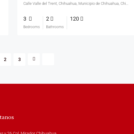
Calle Valle del Trent, Chihuahua, Municipio de Chihuahua, Chihuahua, 31123, México
3
2
120
Bedrooms
Bathrooms
2
3
tanos
as y 26 Col. Mirador Chihuahua