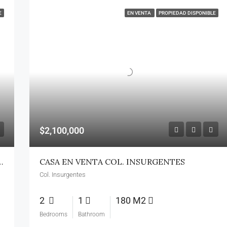
E
EN VENTA
PROPIEDAD DISPONIBLE
$2,100,000
DENCIAL CÍBOLA AL NORTE
CASA EN VENTA COL. INSURGENTES
Col. Insurgentes
2
1
180 M2
Bedrooms
Bathroom