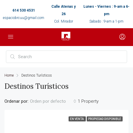
Calle Atenas y
Lunes - Viernes : 9-am a 6-
614 530 4531
26
pm
espaciobrcuu@gmail.com
Col. Mirador
Sabado : 9-am a 1-pm
Home
Destinos Turísticos
Destinos Turísticos
Ordenar por:
1 Property
Orden por defecto
EN VENTA
PROPIEDAD DISPONIBLE