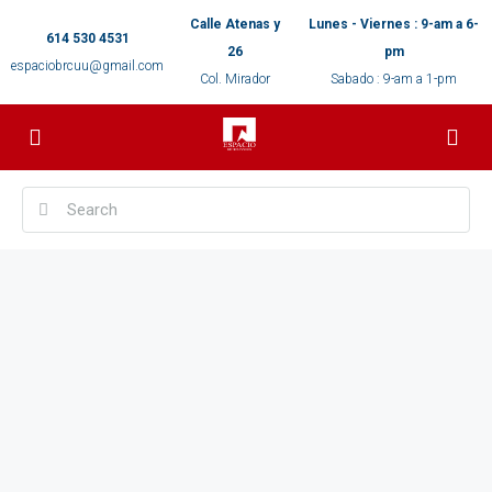
Calle Atenas y
Lunes - Viernes : 9-am a 6-
614 530 4531
26
pm
espaciobrcuu@gmail.com
Col. Mirador
Sabado : 9-am a 1-pm