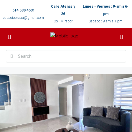
Calle Atenas y
Lunes - Viernes : 9-am a 6-
614 530 4531
26
pm
espaciobrcuu@gmail.com
Col. Mirador
Sabado : 9-am a 1-pm