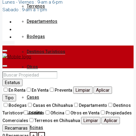
Lunes - Viernes : 9-am a 6-pm
Terrenos
Sabado : 9-am a 1-pm
Departamentos
Bodegas
Destinos Turísticos
Otros
Rentar
Estatus
Limpiar
Aplicar
En Renta
En Venta
Preventa
Casas
Tipo
Bodegas
Casas en Chihuahua
Departamento
Destinos
Locales
Turísticos
Locales
Oficina
Otros en Venta
Propiedades
Limpiar
Aplicar
Comerciales
Terrenos en Chihuahua
Oficinas
Recamaras
+
-
0
Recamaras