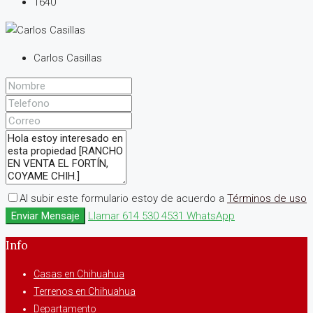
1640
Carlos Casillas
Al subir este formulario estoy de acuerdo a
Términos de uso
Enviar Mensaje
Llamar
614 530 4531
WhatsApp
Info
Casas en Chihuahua
Terrenos en Chihuahua
Departamento