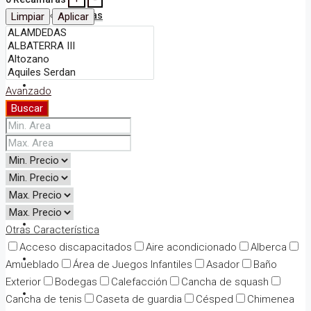
Bodegas
Limpiar
Aplicar
Otros
Preventa
Avanzado
Buscar
Nosotros
Contáctanos
FAQs
Anunciate
Otras Característica
Acceso discapacitados
Aire acondicionado
Alberca
Bolsa de Trabajo
Amueblado
Área de Juegos Infantiles
Asador
Baño
Exterior
Bodegas
Calefacción
Cancha de squash
Cotización
Cancha de tenis
Caseta de guardia
Césped
Chimenea