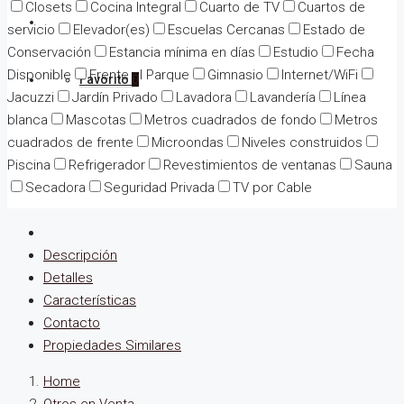
Closets
Cocina Integral
Cuarto de TV
Cuartos de
Mapa propiedades
servicio
Elevador(es)
Escuelas Cercanas
Estado de
Conservación
Estancia mínima en días
Estudio
Fecha
Disponible
Frente al Parque
Gimnasio
Internet/WiFi
Favorito
0
Jacuzzi
Jardín Privado
Lavadora
Lavandería
Línea
blanca
Mascotas
Metros cuadrados de fondo
Metros
cuadrados de frente
Microondas
Niveles construidos
Piscina
Refrigerador
Revestimientos de ventanas
Sauna
Secadora
Seguridad Privada
TV por Cable
Descripción
Detalles
Características
Contacto
Propiedades Similares
Home